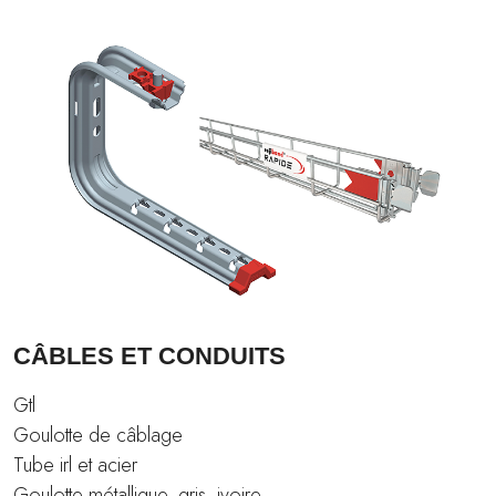
CÂBLES ET CONDUITS
Gtl
Goulotte de câblage
Tube irl et acier
Goulotte métallique, gris, ivoire