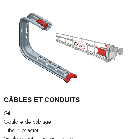
CÂBLES ET CONDUITS
Gtl
Goulotte de câblage
Tube irl et acier
Goulotte métallique, gris, ivoire